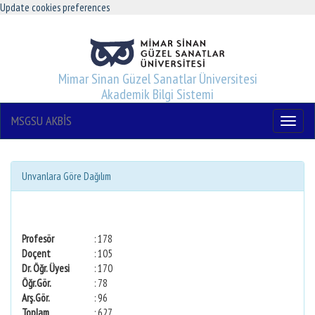
Update cookies preferences
Mimar Sinan Güzel Sanatlar Üniversitesi
Akademik Bilgi Sistemi
MSGSU AKBİS
Menu
Unvanlara Göre Dağılım
Profesör
: 178
Doçent
: 105
Dr. Öğr. Üyesi
: 170
Öğr.Gör.
: 78
Arş.Gör.
: 96
Toplam
: 627