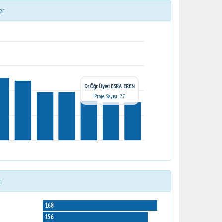
er
Dr. Öğr. Üyesi ESRA EREN
Proje Sayısı: 27
ı
168
156