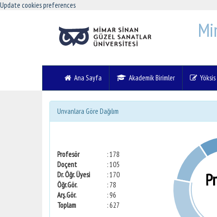
Update cookies preferences
Mi
Ana Sayfa
Akademik Birimler
Yöksis V
Unvanlara Göre Dağılım
Profesör
: 178
Doçent
: 105
P
Dr. Öğr. Üyesi
: 170
Öğr.Gör.
: 78
Arş.Gör.
: 96
Toplam
: 627