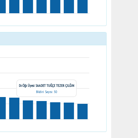
Dr. Öğr. Üyesi SAADET TUĞÇE TEZER ÇILĞIN
Bildiri Sayısı: 50