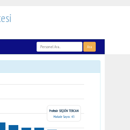
esi
Ara
Profesör SEÇKİN TERCAN
Makale Sayısı: 43