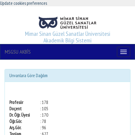
Update cookies preferences
Mimar Sinan Güzel Sanatlar Üniversitesi
Akademik Bilgi Sistemi
MSGSU AKBİS
Menu
Unvanlara Göre Dağılım
Profesör
: 178
Doçent
: 105
Dr. Öğr. Üyesi
: 170
Öğr.Gör.
: 78
Arş.Gör.
: 96
Toplam
: 627