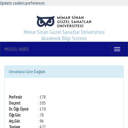
Update cookies preferences
Mimar Sinan Güzel Sanatlar Üniversitesi
Akademik Bilgi Sistemi
MSGSU AKBİS
Menu
Unvanlara Göre Dağılım
Profesör
: 178
Doçent
: 105
Dr. Öğr. Üyesi
: 170
Öğr.Gör.
: 78
Arş.Gör.
: 96
Toplam
: 627