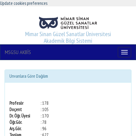
Update cookies preferences
Mimar Sinan Güzel Sanatlar Üniversitesi
Akademik Bilgi Sistemi
MSGSU AKBİS
Menu
Unvanlara Göre Dağılım
Profesör
: 178
Doçent
: 105
Dr. Öğr. Üyesi
: 170
Öğr.Gör.
: 78
Arş.Gör.
: 96
Toplam
: 627