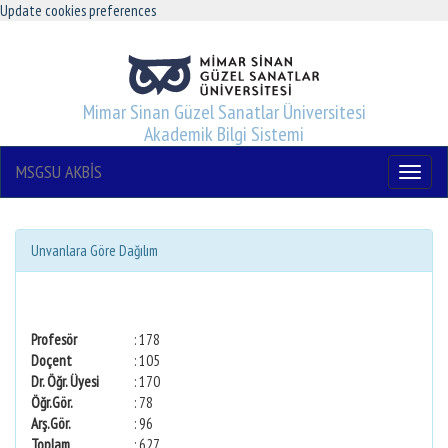
Update cookies preferences
Mimar Sinan Güzel Sanatlar Üniversitesi
Akademik Bilgi Sistemi
MSGSU AKBİS
Menu
Unvanlara Göre Dağılım
Profesör
: 178
Doçent
: 105
Dr. Öğr. Üyesi
: 170
Öğr.Gör.
: 78
Arş.Gör.
: 96
Toplam
: 627