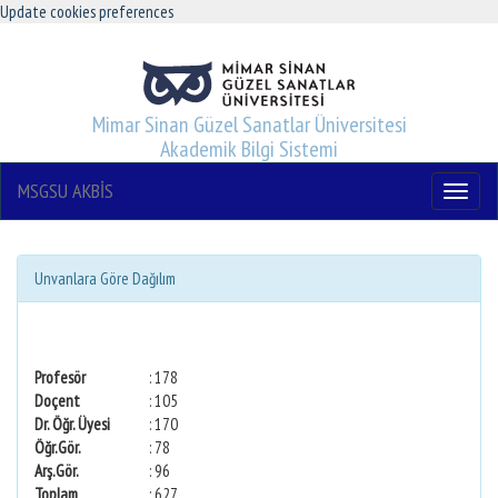
Update cookies preferences
Mimar Sinan Güzel Sanatlar Üniversitesi
Akademik Bilgi Sistemi
MSGSU AKBİS
Menu
Unvanlara Göre Dağılım
Profesör
: 178
Doçent
: 105
Dr. Öğr. Üyesi
: 170
Öğr.Gör.
: 78
Arş.Gör.
: 96
Toplam
: 627