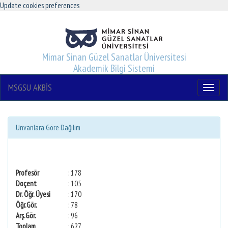
Update cookies preferences
Mimar Sinan Güzel Sanatlar Üniversitesi
Akademik Bilgi Sistemi
MSGSU AKBİS
Menu
Unvanlara Göre Dağılım
Profesör
: 178
Doçent
: 105
Dr. Öğr. Üyesi
: 170
Öğr.Gör.
: 78
Arş.Gör.
: 96
Toplam
: 627