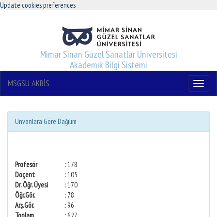
Update cookies preferences
Mimar Sinan Güzel Sanatlar Üniversitesi
Akademik Bilgi Sistemi
MSGSU AKBİS
Menu
Unvanlara Göre Dağılım
Profesör
: 178
Doçent
: 105
Dr. Öğr. Üyesi
: 170
Öğr.Gör.
: 78
Arş.Gör.
: 96
Toplam
: 627