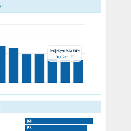
er
Dr. Öğr. Üyesi ESRA EREN
Proje Sayısı: 27
ı
168
156