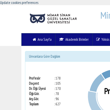
Update cookies preferences
Mi
Ana Sayfa
Akademik Birimler
Yöksis V
Unvanlara Göre Dağılım
Profesör
: 178
Doçent
: 105
P
Dr. Öğr. Üyesi
: 170
Öğr.Gör.
: 78
Arş.Gör.
: 96
Toplam
: 627