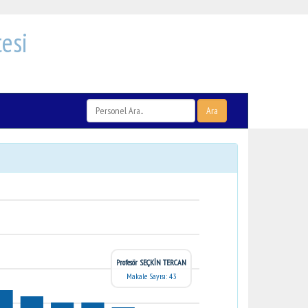
esi
Ara
Profesör SEÇKİN TERCAN
Makale Sayısı: 43