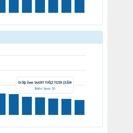
Dr. Öğr. Üyesi SAADET TUĞÇE TEZER ÇILĞIN
Bildiri Sayısı: 50