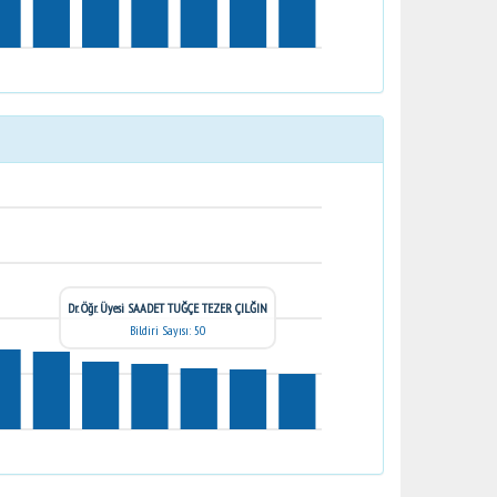
Dr. Öğr. Üyesi SAADET TUĞÇE TEZER ÇILĞIN
Bildiri Sayısı: 50