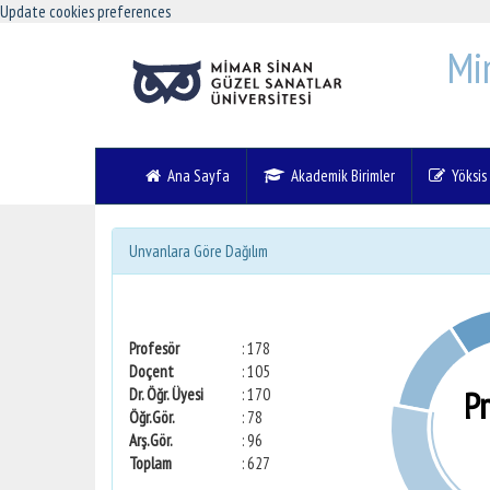
Update cookies preferences
Mi
Ana Sayfa
Akademik Birimler
Yöksis V
Unvanlara Göre Dağılım
Profesör
: 178
Doçent
: 105
P
Dr. Öğr. Üyesi
: 170
Öğr.Gör.
: 78
Arş.Gör.
: 96
Toplam
: 627