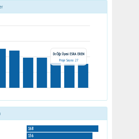
er
Dr. Öğr. Üyesi ESRA EREN
Proje Sayısı: 27
ı
168
156