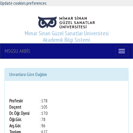
Update cookies preferences
Mimar Sinan Güzel Sanatlar Üniversitesi
Akademik Bilgi Sistemi
MSGSU AKBİS
Menu
Unvanlara Göre Dağılım
Profesör
: 178
Doçent
: 105
Dr. Öğr. Üyesi
: 170
Öğr.Gör.
: 78
Arş.Gör.
: 96
Toplam
: 627