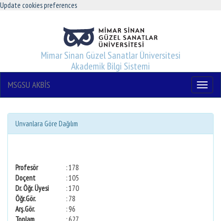
Update cookies preferences
Mimar Sinan Güzel Sanatlar Üniversitesi
Akademik Bilgi Sistemi
MSGSU AKBİS
Menu
Unvanlara Göre Dağılım
Profesör
: 178
Doçent
: 105
Dr. Öğr. Üyesi
: 170
Öğr.Gör.
: 78
Arş.Gör.
: 96
Toplam
: 627