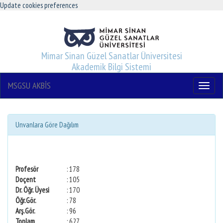
Update cookies preferences
Mimar Sinan Güzel Sanatlar Üniversitesi
Akademik Bilgi Sistemi
MSGSU AKBİS
Menu
Unvanlara Göre Dağılım
Profesör
: 178
Doçent
: 105
Dr. Öğr. Üyesi
: 170
Öğr.Gör.
: 78
Arş.Gör.
: 96
Toplam
: 627