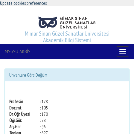
Update cookies preferences
Mimar Sinan Güzel Sanatlar Üniversitesi
Akademik Bilgi Sistemi
MSGSU AKBİS
Menu
Unvanlara Göre Dağılım
Profesör
: 178
Doçent
: 105
Dr. Öğr. Üyesi
: 170
Öğr.Gör.
: 78
Arş.Gör.
: 96
Toplam
: 627