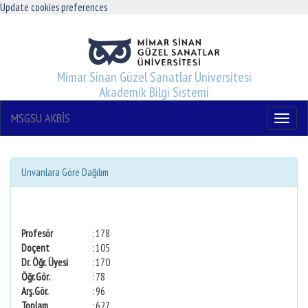
Update cookies preferences
Mimar Sinan Güzel Sanatlar Üniversitesi
Akademik Bilgi Sistemi
MSGSU AKBİS
Menu
Unvanlara Göre Dağılım
Profesör
: 178
Doçent
: 105
Dr. Öğr. Üyesi
: 170
Öğr.Gör.
: 78
Arş.Gör.
: 96
Toplam
: 627