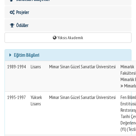
Projeler
Ödüller
Yöksis Akademik
Eğitim Bilgileri
1989-1994
Lisans
Mimar Sinan Güzel Sanatlar Üniversitesi
Mimarlık
Fakültes
Mimarlık
Mimarlık
1995-1997
Yüksek
Mimar Sinan Güzel Sanatlar Üniversitesi
Fen Biliml
Lisans
Enstitüs
Restoras
Tarihi Çe
Değerlend
(Yl) (Tezli