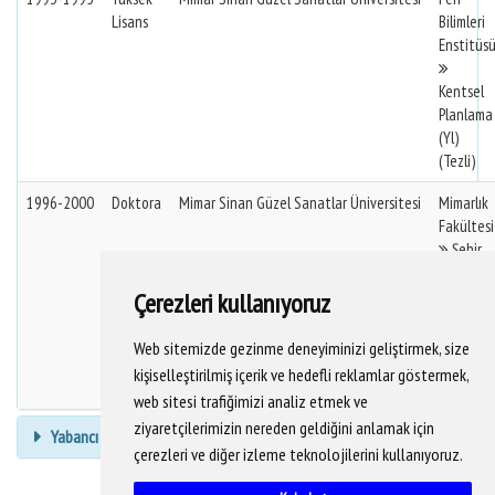
Lisans
Bilimleri
Enstitüs
Kentsel
Planlama
(Yl)
(Tezli)
1996-2000
Doktora
Mimar Sinan Güzel Sanatlar Üniversitesi
Mimarlık
Fakültesi
Şehir
Ve Bölge
Planlama
Çerezleri kullanıyoruz
Bölümü
Şehircilik
Web sitemizde gezinme deneyiminizi geliştirmek, size
Anabilim
kişiselleştirilmiş içerik ve hedefli reklamlar göstermek,
Dalı
web sitesi trafiğimizi analiz etmek ve
ziyaretçilerimizin nereden geldiğini anlamak için
Yabancı Dil Bilgisi
çerezleri ve diğer izleme teknolojilerini kullanıyoruz.