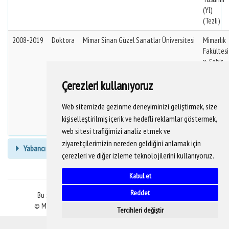
(Yl)
(Tezli)
2008-2019
Doktora
Mimar Sinan Güzel Sanatlar Üniversitesi
Mimarlık
Fakültesi
Şehir
Ve Bölge
Çerezleri kullanıyoruz
Planlama
Bölümü
Şehircilik
Web sitemizde gezinme deneyiminizi geliştirmek, size
Anabilim
kişiselleştirilmiş içerik ve hedefli reklamlar göstermek,
Dalı
web sitesi trafiğimizi analiz etmek ve
ziyaretçilerimizin nereden geldiğini anlamak için
Yabancı Dil Bilgisi
çerezleri ve diğer izleme teknolojilerini kullanıyoruz.
Kabul et
Reddet
Bu sitedeki veriler YÖKSİS veritabanından alınmaktadır.
© Mimar Sinan Güzel Sanatlar Üniversitesi Bilgi İşlem D.B.
Tercihleri değiştir