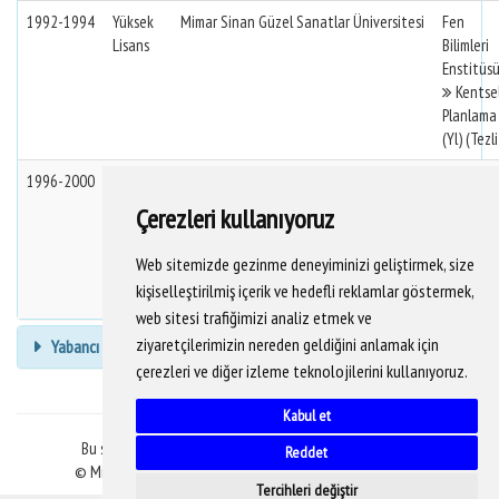
1992-1994
Yüksek
Mimar Sinan Güzel Sanatlar Üniversitesi
Fen
Lisans
Bilimleri
Enstitüs
Kentse
Planlama
(Yl) (Tezli
1996-2000
Doktora
Mimar Sinan Güzel Sanatlar Üniversitesi
Mimarlık
Fakültesi
Çerezleri kullanıyoruz
Şehir
Ve Bölge
Web sitemizde gezinme deneyiminizi geliştirmek, size
Planlama
kişiselleştirilmiş içerik ve hedefli reklamlar göstermek,
Bölümü
web sitesi trafiğimizi analiz etmek ve
ziyaretçilerimizin nereden geldiğini anlamak için
Yabancı Dil Bilgisi
çerezleri ve diğer izleme teknolojilerini kullanıyoruz.
Kabul et
Bu sitedeki veriler YÖKSİS veritabanından alınmaktadır.
Reddet
© Mimar Sinan Güzel Sanatlar Üniversitesi Bilgi İşlem D.B.
Tercihleri değiştir