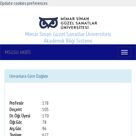
Update cookies preferences
Mimar Sinan Güzel Sanatlar Üniversitesi
Akademik Bilgi Sistemi
MSGSU AKBİS
Menu
Unvanlara Göre Dağılım
Profesör
: 178
Doçent
: 105
Dr. Öğr. Üyesi
: 170
Öğr.Gör.
: 78
Arş.Gör.
: 96
Toplam
: 627