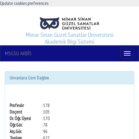
Update cookies preferences
Mimar Sinan Güzel Sanatlar Üniversitesi
Akademik Bilgi Sistemi
MSGSU AKBİS
Menu
Unvanlara Göre Dağılım
Profesör
: 178
Doçent
: 105
Dr. Öğr. Üyesi
: 170
Öğr.Gör.
: 78
Arş.Gör.
: 96
Toplam
: 627