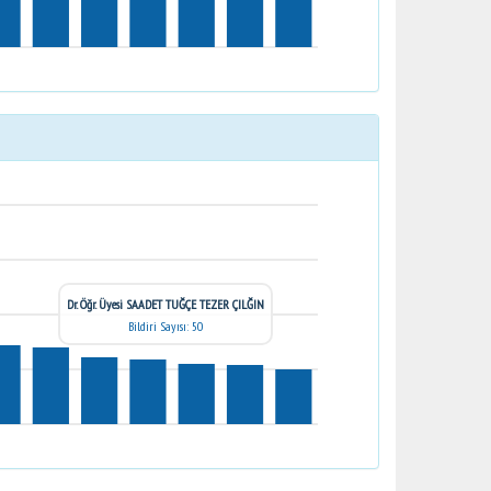
Dr. Öğr. Üyesi SAADET TUĞÇE TEZER ÇILĞIN
Bildiri Sayısı: 50