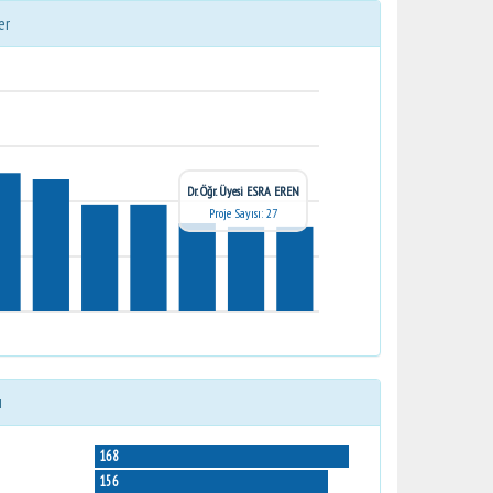
er
Dr. Öğr. Üyesi ESRA EREN
Proje Sayısı: 27
ı
168
156