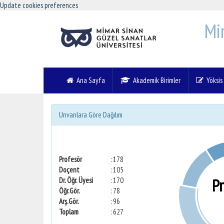
Update cookies preferences
Mi
Ana Sayfa
Akademik Birimler
Yöksis V
Unvanlara Göre Dağılım
Profesör
: 178
Doçent
: 105
P
Dr. Öğr. Üyesi
: 170
Öğr.Gör.
: 78
Arş.Gör.
: 96
Toplam
: 627