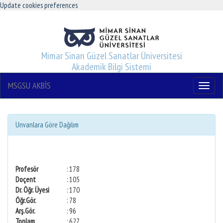
Update cookies preferences
Mimar Sinan Güzel Sanatlar Üniversitesi
Akademik Bilgi Sistemi
MSGSU AKBİS
Menu
Unvanlara Göre Dağılım
Profesör
: 178
Doçent
: 105
Dr. Öğr. Üyesi
: 170
Öğr.Gör.
: 78
Arş.Gör.
: 96
Toplam
: 627