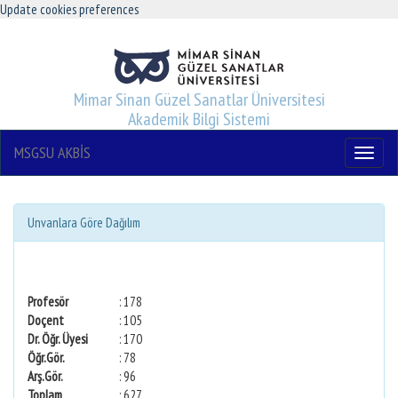
Update cookies preferences
Mimar Sinan Güzel Sanatlar Üniversitesi
Akademik Bilgi Sistemi
MSGSU AKBİS
Menu
Unvanlara Göre Dağılım
Profesör
: 178
Doçent
: 105
Dr. Öğr. Üyesi
: 170
Öğr.Gör.
: 78
Arş.Gör.
: 96
Toplam
: 627