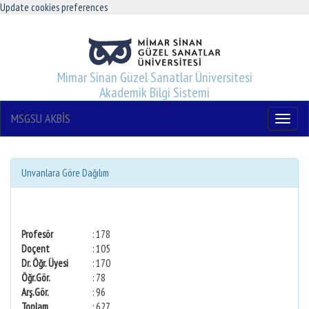
Update cookies preferences
Mimar Sinan Güzel Sanatlar Üniversitesi
Akademik Bilgi Sistemi
MSGSU AKBİS
Menu
Unvanlara Göre Dağılım
Profesör
: 178
Doçent
: 105
Dr. Öğr. Üyesi
: 170
Öğr.Gör.
: 78
Arş.Gör.
: 96
Toplam
: 627