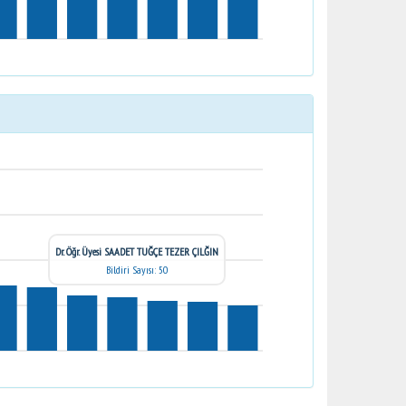
Dr. Öğr. Üyesi SAADET TUĞÇE TEZER ÇILĞIN
Bildiri Sayısı: 50