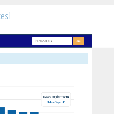
esi
Ara
Profesör SEÇKİN TERCAN
Makale Sayısı: 43