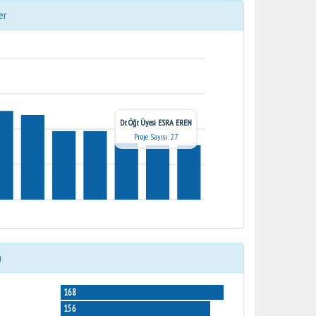
er
Dr. Öğr. Üyesi ESRA EREN
Proje Sayısı: 27
ı
168
156