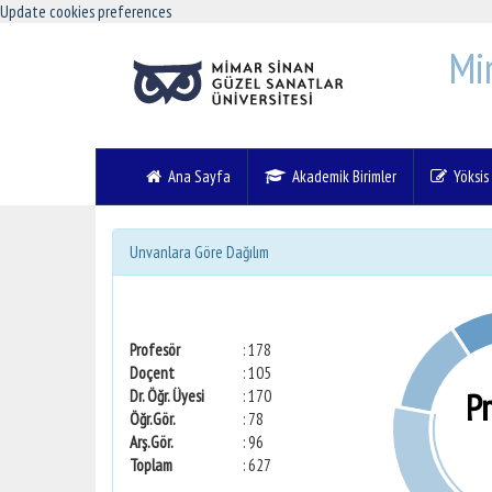
Update cookies preferences
Mi
Ana Sayfa
Akademik Birimler
Yöksis V
Unvanlara Göre Dağılım
Profesör
: 178
Doçent
: 105
P
Dr. Öğr. Üyesi
: 170
Öğr.Gör.
: 78
Arş.Gör.
: 96
Toplam
: 627