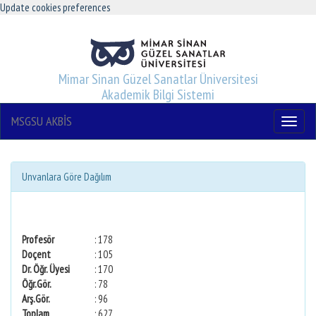
Update cookies preferences
Mimar Sinan Güzel Sanatlar Üniversitesi
Akademik Bilgi Sistemi
MSGSU AKBİS
Menu
Unvanlara Göre Dağılım
Profesör
: 178
Doçent
: 105
Dr. Öğr. Üyesi
: 170
Öğr.Gör.
: 78
Arş.Gör.
: 96
Toplam
: 627