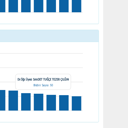
Dr. Öğr. Üyesi SAADET TUĞÇE TEZER ÇILĞIN
Bildiri Sayısı: 50