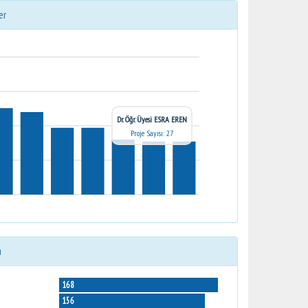
er
Dr. Öğr. Üyesi ESRA EREN
Proje Sayısı: 27
ı
168
156