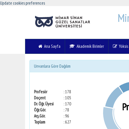
Update cookies preferences
Mi
Ana Sayfa
Akademik Birimler
Yöksis V
Unvanlara Göre Dağılım
Profesör
: 178
Doçent
: 105
P
Dr. Öğr. Üyesi
: 170
Öğr.Gör.
: 78
Arş.Gör.
: 96
Toplam
: 627