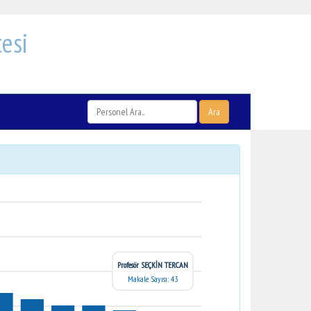
esi
Ara
Profesör SEÇKİN TERCAN
Makale Sayısı: 43