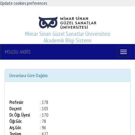
Update cookies preferences
Mimar Sinan Güzel Sanatlar Üniversitesi
Akademik Bilgi Sistemi
MSGSU AKBİS
Menu
Unvanlara Göre Dağılım
Profesör
: 178
Doçent
: 105
Dr. Öğr. Üyesi
: 170
Öğr.Gör.
: 78
Arş.Gör.
: 96
Toplam
: 627