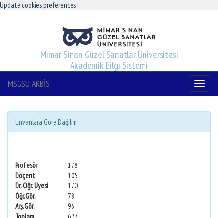
Update cookies preferences
Mimar Sinan Güzel Sanatlar Üniversitesi
Akademik Bilgi Sistemi
MSGSU AKBİS
Menu
Unvanlara Göre Dağılım
Profesör
: 178
Doçent
: 105
Dr. Öğr. Üyesi
: 170
Öğr.Gör.
: 78
Arş.Gör.
: 96
Toplam
: 627