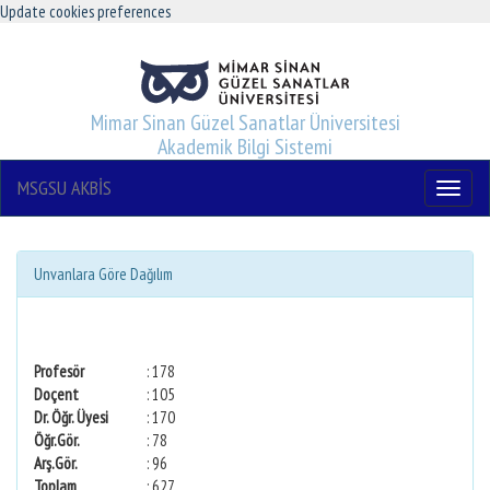
Update cookies preferences
Mimar Sinan Güzel Sanatlar Üniversitesi
Akademik Bilgi Sistemi
MSGSU AKBİS
Menu
Unvanlara Göre Dağılım
Profesör
: 178
Doçent
: 105
Dr. Öğr. Üyesi
: 170
Öğr.Gör.
: 78
Arş.Gör.
: 96
Toplam
: 627