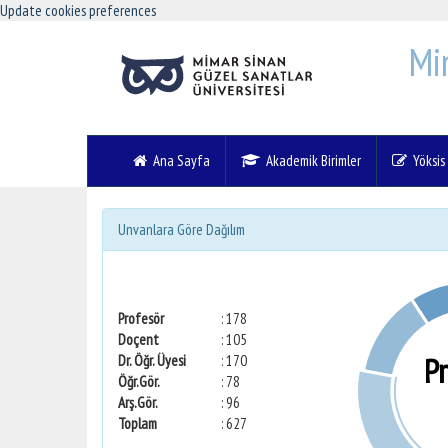
Update cookies preferences
Mi
Ana Sayfa
Akademik Birimler
Yöksis V
Unvanlara Göre Dağılım
Profesör
: 178
Doçent
: 105
P
Dr. Öğr. Üyesi
: 170
Öğr.Gör.
: 78
Arş.Gör.
: 96
Toplam
: 627