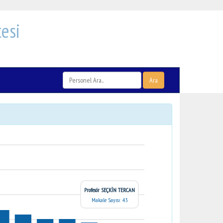
esi
Ara
Profesör SEÇKİN TERCAN
Makale Sayısı: 43