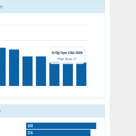
er
Dr. Öğr. Üyesi ESRA EREN
Proje Sayısı: 27
ı
168
156