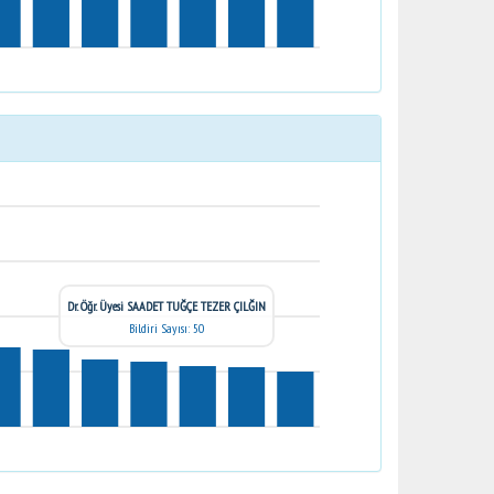
Dr. Öğr. Üyesi SAADET TUĞÇE TEZER ÇILĞIN
Bildiri Sayısı: 50