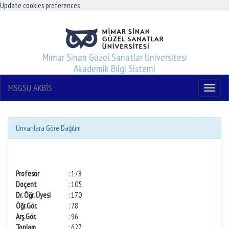
Update cookies preferences
Mimar Sinan Güzel Sanatlar Üniversitesi
Akademik Bilgi Sistemi
MSGSU AKBİS
Menu
Unvanlara Göre Dağılım
Profesör
: 178
Doçent
: 105
Dr. Öğr. Üyesi
: 170
Öğr.Gör.
: 78
Arş.Gör.
: 96
Toplam
: 627