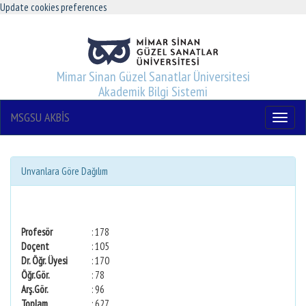
Update cookies preferences
Mimar Sinan Güzel Sanatlar Üniversitesi
Akademik Bilgi Sistemi
MSGSU AKBİS
Menu
Unvanlara Göre Dağılım
Profesör
: 178
Doçent
: 105
Dr. Öğr. Üyesi
: 170
Öğr.Gör.
: 78
Arş.Gör.
: 96
Toplam
: 627