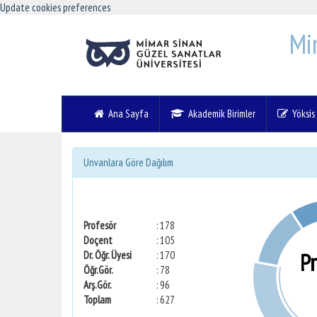
Update cookies preferences
Mi
Ana Sayfa
Akademik Birimler
Yöksis V
Unvanlara Göre Dağılım
Profesör
: 178
Doçent
: 105
P
Dr. Öğr. Üyesi
: 170
Öğr.Gör.
: 78
Arş.Gör.
: 96
Toplam
: 627