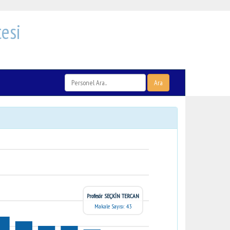
esi
Ara
Profesör SEÇKİN TERCAN
Makale Sayısı: 43