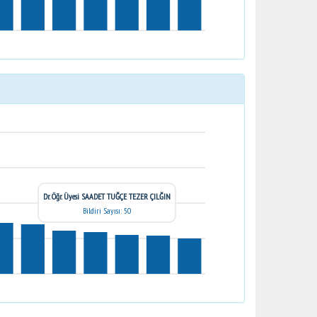
Dr. Öğr. Üyesi SAADET TUĞÇE TEZER ÇILĞIN
Bildiri Sayısı: 50