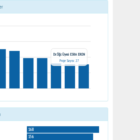
er
Dr. Öğr. Üyesi ESRA EREN
Proje Sayısı: 27
ı
168
156