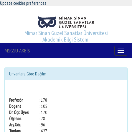
Update cookies preferences
Mimar Sinan Güzel Sanatlar Üniversitesi
Akademik Bilgi Sistemi
MSGSU AKBİS
Menu
Unvanlara Göre Dağılım
Profesör
: 178
Doçent
: 105
Dr. Öğr. Üyesi
: 170
Öğr.Gör.
: 78
Arş.Gör.
: 96
Toplam
: 627