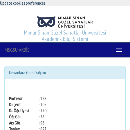
Update cookies preferences
Mimar Sinan Güzel Sanatlar Üniversitesi
Akademik Bilgi Sistemi
MSGSU AKBİS
Menu
Unvanlara Göre Dağılım
Profesör
: 178
Doçent
: 105
Dr. Öğr. Üyesi
: 170
Öğr.Gör.
: 78
Arş.Gör.
: 96
Toplam
: 627