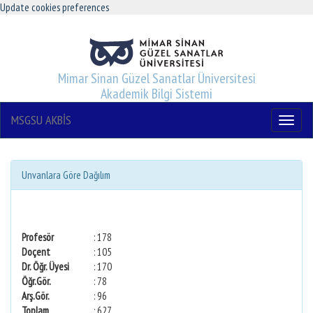
Update cookies preferences
Mimar Sinan Güzel Sanatlar Üniversitesi
Akademik Bilgi Sistemi
MSGSU AKBİS
Menu
Unvanlara Göre Dağılım
Profesör
: 178
Doçent
: 105
Dr. Öğr. Üyesi
: 170
Öğr.Gör.
: 78
Arş.Gör.
: 96
Toplam
: 627