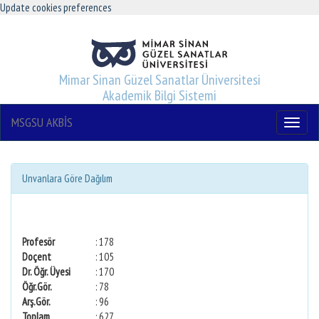
Update cookies preferences
Mimar Sinan Güzel Sanatlar Üniversitesi
Akademik Bilgi Sistemi
MSGSU AKBİS
Menu
Unvanlara Göre Dağılım
Profesör
: 178
Doçent
: 105
Dr. Öğr. Üyesi
: 170
Öğr.Gör.
: 78
Arş.Gör.
: 96
Toplam
: 627