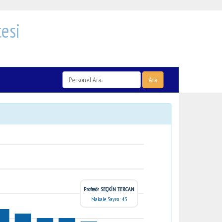
esi
Ara
Profesör SEÇKİN TERCAN
Makale Sayısı: 43