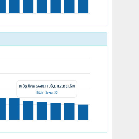
Dr. Öğr. Üyesi SAADET TUĞÇE TEZER ÇILĞIN
Bildiri Sayısı: 50