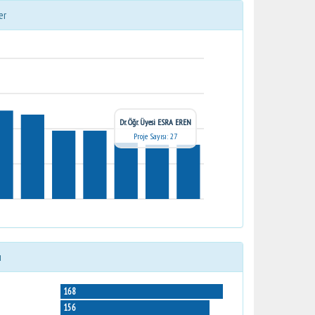
er
Dr. Öğr. Üyesi ESRA EREN
Proje Sayısı: 27
ı
168
156