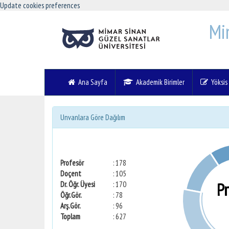
Update cookies preferences
Mi
Ana Sayfa
Akademik Birimler
Yöksis V
Unvanlara Göre Dağılım
Profesör
: 178
Doçent
: 105
P
Dr. Öğr. Üyesi
: 170
Öğr.Gör.
: 78
Arş.Gör.
: 96
Toplam
: 627