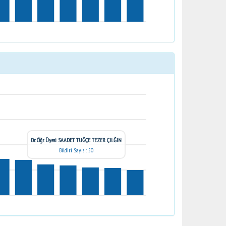
Dr. Öğr. Üyesi SAADET TUĞÇE TEZER ÇILĞIN
Bildiri Sayısı: 50