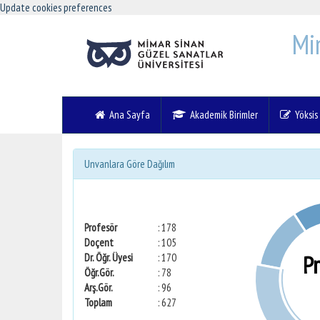
Update cookies preferences
Mi
Ana Sayfa
Akademik Birimler
Yöksis V
Unvanlara Göre Dağılım
Profesör
: 178
Doçent
: 105
P
Dr. Öğr. Üyesi
: 170
Öğr.Gör.
: 78
Arş.Gör.
: 96
Toplam
: 627