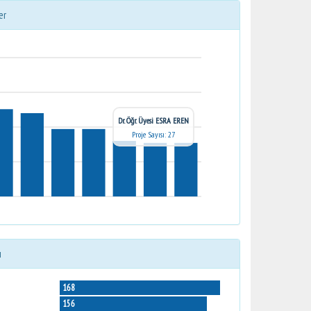
er
Dr. Öğr. Üyesi ESRA EREN
Proje Sayısı: 27
ı
168
156