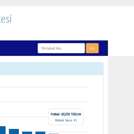
esi
Ara
Profesör SEÇKİN TERCAN
Makale Sayısı: 43