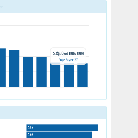
er
Dr. Öğr. Üyesi ESRA EREN
Proje Sayısı: 27
ı
168
156