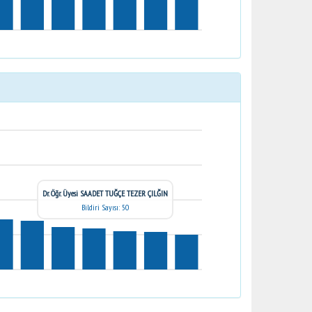
Dr. Öğr. Üyesi SAADET TUĞÇE TEZER ÇILĞIN
Bildiri Sayısı: 50