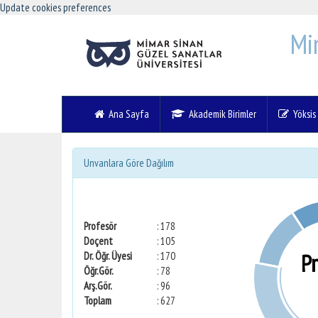
Update cookies preferences
Mi
Ana Sayfa
Akademik Birimler
Yöksis V
Unvanlara Göre Dağılım
Profesör
: 178
Doçent
: 105
P
Dr. Öğr. Üyesi
: 170
Öğr.Gör.
: 78
Arş.Gör.
: 96
Toplam
: 627