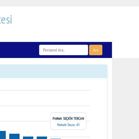
esi
Ara
Profesör SEÇKİN TERCAN
Makale Sayısı: 43