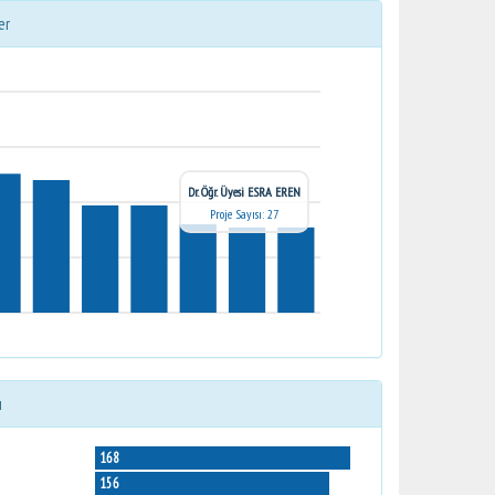
er
Dr. Öğr. Üyesi ESRA EREN
Proje Sayısı: 27
ı
168
156