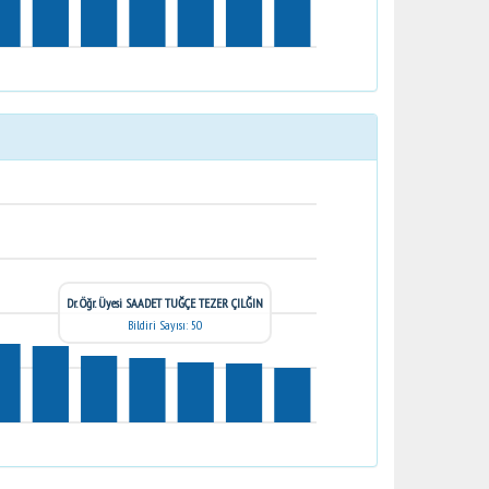
Dr. Öğr. Üyesi SAADET TUĞÇE TEZER ÇILĞIN
Bildiri Sayısı: 50