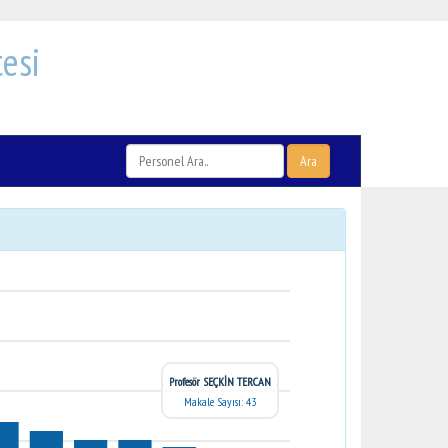
esi
Ara
Profesör SEÇKİN TERCAN
Makale Sayısı: 43