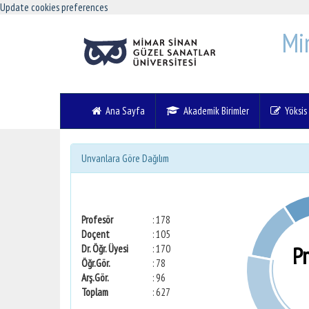
Update cookies preferences
Mi
Ana Sayfa
Akademik Birimler
Yöksis V
Unvanlara Göre Dağılım
Profesör
: 178
Doçent
: 105
P
Dr. Öğr. Üyesi
: 170
Öğr.Gör.
: 78
Arş.Gör.
: 96
Toplam
: 627