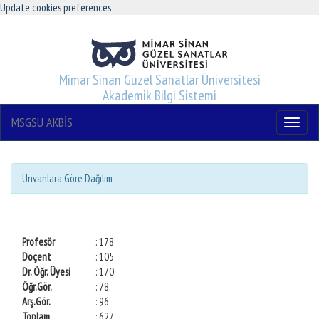
Update cookies preferences
Mimar Sinan Güzel Sanatlar Üniversitesi
Akademik Bilgi Sistemi
MSGSU AKBİS
Menu
Unvanlara Göre Dağılım
Profesör
: 178
Doçent
: 105
Dr. Öğr. Üyesi
: 170
Öğr.Gör.
: 78
Arş.Gör.
: 96
Toplam
: 627