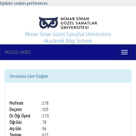
Update cookies preferences
Mimar Sinan Güzel Sanatlar Üniversitesi
Akademik Bilgi Sistemi
MSGSU AKBİS
Menu
Unvanlara Göre Dağılım
Profesör
: 178
Doçent
: 105
Dr. Öğr. Üyesi
: 170
Öğr.Gör.
: 78
Arş.Gör.
: 96
Toplam
: 627