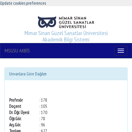
Update cookies preferences
Mimar Sinan Güzel Sanatlar Üniversitesi
Akademik Bilgi Sistemi
MSGSU AKBİS
Menu
Unvanlara Göre Dağılım
Profesör
: 178
Doçent
: 105
Dr. Öğr. Üyesi
: 170
Öğr.Gör.
: 78
Arş.Gör.
: 96
Toplam
: 627