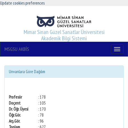
Update cookies preferences
Mimar Sinan Güzel Sanatlar Üniversitesi
Akademik Bilgi Sistemi
MSGSU AKBİS
Menu
Unvanlara Göre Dağılım
Profesör
: 178
Doçent
: 105
Dr. Öğr. Üyesi
: 170
Öğr.Gör.
: 78
Arş.Gör.
: 96
Toplam
: 627