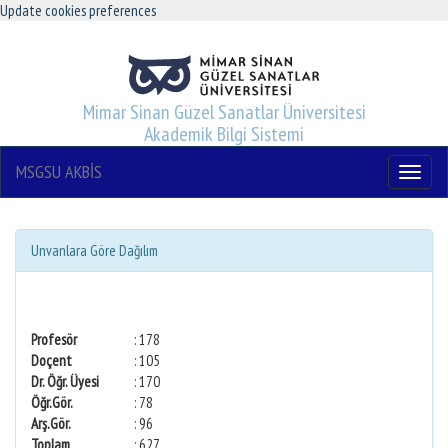
Update cookies preferences
Mimar Sinan Güzel Sanatlar Üniversitesi
Akademik Bilgi Sistemi
MSGSU AKBİS
Menu
Unvanlara Göre Dağılım
Profesör
: 178
Doçent
: 105
Dr. Öğr. Üyesi
: 170
Öğr.Gör.
: 78
Arş.Gör.
: 96
Toplam
: 627