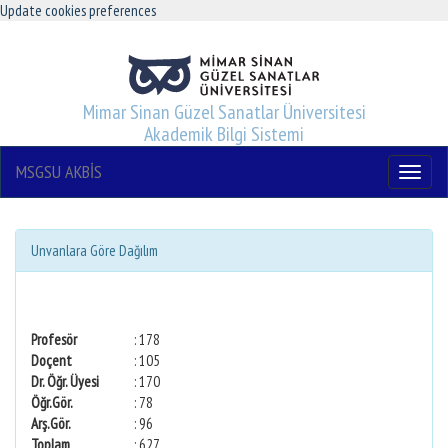
Update cookies preferences
Mimar Sinan Güzel Sanatlar Üniversitesi
Akademik Bilgi Sistemi
MSGSU AKBİS
Menu
Unvanlara Göre Dağılım
Profesör
: 178
Doçent
: 105
Dr. Öğr. Üyesi
: 170
Öğr.Gör.
: 78
Arş.Gör.
: 96
Toplam
: 627